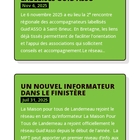
Nov 6, 2025
Le 6 novembre 2025 a eu lieu la 2° rencontre
régionale des accompagnateurs labellisés
Guid’ASSO à Saint-Brieuc. En Bretagne, les liens
déjà tissés permettent de faciliter l’orientation
et l’appui des associations qui sollicitent
conseils et accompagnement.Le réseau...
UN NOUVEL INFORMATEUR
DANS LE FINISTÈRE
Juil 31, 2025
La Maison pour tous de Landerneau rejoint le
réseau en tant qu'informateur La Maison Pour
Tous de Landerneau a rejoint officiellement le
réseau Guid'Asso depuis le début de l'année. La
MPT peut apporter un premier niveau d'info aux