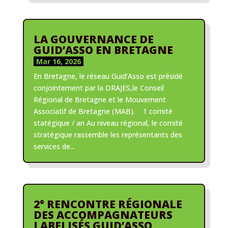
LA GOUVERNANCE DE
GUID’ASSO EN BRETAGNE
Mar 16, 2026
En Bretagne, le réseau Guid’Asso est présidé
conjointement par la DRAJES,le Conseil
Régional de Bretagne et le Mouvement
Associatif de Bretagne (MAB). 1 comité
statégique / an Au niveau régional, le comité
stratégique rassemble les représentants des
services de...
2° RENCONTRE RÉGIONALE
DES ACCOMPAGNATEURS
LABELISÉS GUID’ASSO