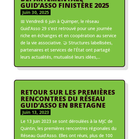
GUID’ASSO FINISTÈRE 2025
Juin 30, 2025
📅 Vendredi 6 juin à Quimper, le réseau
Guid’Asso 29 s’est retrouvé pour une journée
riche en échanges et en coopération au service
de la vie associative. 🤝 Structures labellisées,
partenaires et services de l’État ont partagé
leurs actualités, mutualisé leurs idées,...
RETOUR SUR LES PREMIÈRES
RENCONTRES DU RÉSEAU
GUID’ASSO EN BRETAGNE
Juin 13, 2023
Le 13 Juin 2023 se sont déroulées à la MJC de
Quintin, les premières rencontres régionales du
Réseau Guid’Asso. Elles ont réuni, plus de 100