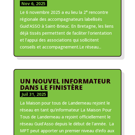
Nov 6, 2025
Le 6 novembre 2025 a eu lieu la 2° rencontre
régionale des accompagnateurs labellisés
Guid’ASSO à Saint-Brieuc. En Bretagne, les liens
déjà tissés permettent de faciliter l’orientation
et l’appui des associations qui sollicitent
conseils et accompagnement.Le réseau...
UN NOUVEL INFORMATEUR
DANS LE FINISTÈRE
Juil 31, 2025
La Maison pour tous de Landerneau rejoint le
réseau en tant qu'informateur La Maison Pour
Tous de Landerneau a rejoint officiellement le
réseau Guid'Asso depuis le début de l'année. La
MPT peut apporter un premier niveau d'info aux