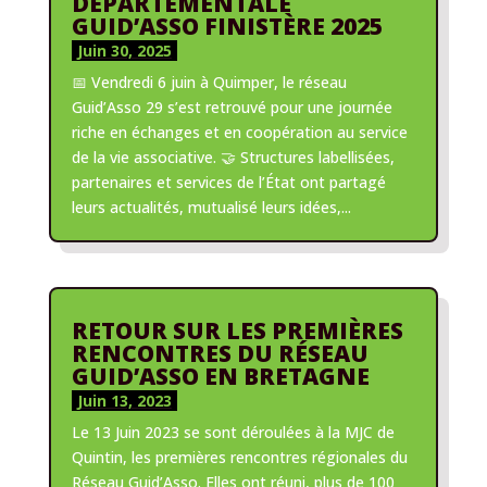
DÉPARTEMENTALE
GUID’ASSO FINISTÈRE 2025
Juin 30, 2025
📅 Vendredi 6 juin à Quimper, le réseau
Guid’Asso 29 s’est retrouvé pour une journée
riche en échanges et en coopération au service
de la vie associative. 🤝 Structures labellisées,
partenaires et services de l’État ont partagé
leurs actualités, mutualisé leurs idées,...
RETOUR SUR LES PREMIÈRES
RENCONTRES DU RÉSEAU
GUID’ASSO EN BRETAGNE
Juin 13, 2023
Le 13 Juin 2023 se sont déroulées à la MJC de
Quintin, les premières rencontres régionales du
Réseau Guid’Asso. Elles ont réuni, plus de 100