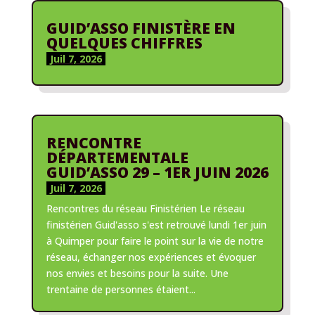
GUID’ASSO FINISTÈRE EN
QUELQUES CHIFFRES
Juil 7, 2026
RENCONTRE
DÉPARTEMENTALE
GUID’ASSO 29 – 1ER JUIN 2026
Juil 7, 2026
Rencontres du réseau Finistérien Le réseau
finistérien Guid'asso s'est retrouvé lundi 1er juin
à Quimper pour faire le point sur la vie de notre
réseau, échanger nos expériences et évoquer
nos envies et besoins pour la suite. Une
trentaine de personnes étaient...