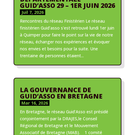
GUID’ASSO 29 – 1ER JUIN 2026
Juil 7, 2026
Rencontres du réseau Finistérien Le réseau
finistérien Guid'asso s'est retrouvé lundi 1er juin
à Quimper pour faire le point sur la vie de notre
réseau, échanger nos expériences et évoquer
nos envies et besoins pour la suite. Une
trentaine de personnes étaient...
LA GOUVERNANCE DE
GUID’ASSO EN BRETAGNE
Mar 16, 2026
En Bretagne, le réseau Guid’Asso est présidé
conjointement par la DRAJES,le Conseil
Régional de Bretagne et le Mouvement
Associatif de Bretagne (MAB). 1 comité