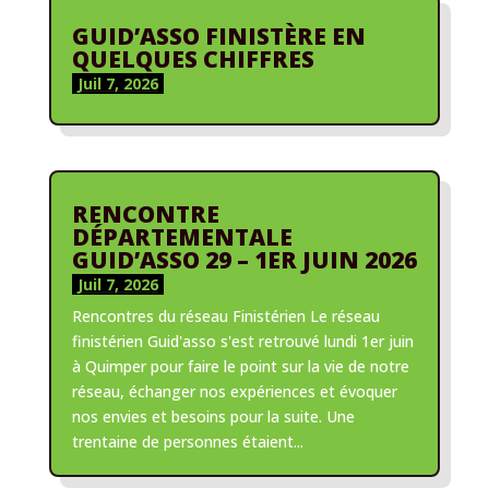
GUID’ASSO FINISTÈRE EN
QUELQUES CHIFFRES
Juil 7, 2026
RENCONTRE
DÉPARTEMENTALE
GUID’ASSO 29 – 1ER JUIN 2026
Juil 7, 2026
Rencontres du réseau Finistérien Le réseau
finistérien Guid'asso s'est retrouvé lundi 1er juin
à Quimper pour faire le point sur la vie de notre
réseau, échanger nos expériences et évoquer
nos envies et besoins pour la suite. Une
trentaine de personnes étaient...