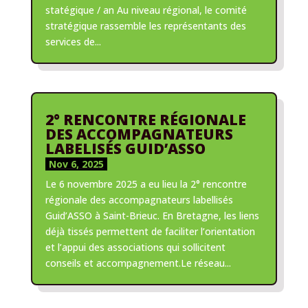
statégique / an Au niveau régional, le comité
stratégique rassemble les représentants des
services de...
2° RENCONTRE RÉGIONALE
DES ACCOMPAGNATEURS
LABELISÉS GUID’ASSO
Nov 6, 2025
Le 6 novembre 2025 a eu lieu la 2° rencontre
régionale des accompagnateurs labellisés
Guid’ASSO à Saint-Brieuc. En Bretagne, les liens
déjà tissés permettent de faciliter l’orientation
et l’appui des associations qui sollicitent
conseils et accompagnement.Le réseau...