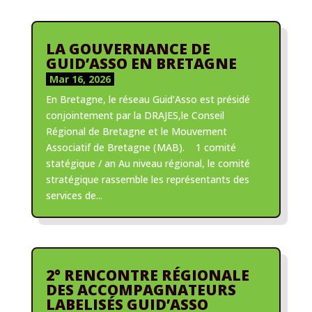
LA GOUVERNANCE DE
GUID’ASSO EN BRETAGNE
Mar 16, 2026
En Bretagne, le réseau Guid’Asso est présidé
conjointement par la DRAJES,le Conseil
Régional de Bretagne et le Mouvement
Associatif de Bretagne (MAB). 1 comité
statégique / an Au niveau régional, le comité
stratégique rassemble les représentants des
services de...
2° RENCONTRE RÉGIONALE
DES ACCOMPAGNATEURS
LABELISÉS GUID’ASSO