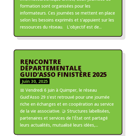
formation sont organisées pour les
informateurs. Ces journées se mettent en place
selon les besoins exprimés et s'appuient sur les
ressources du réseau. L'objectif est de...
RENCONTRE
DÉPARTEMENTALE
GUID’ASSO FINISTÈRE 2025
Juin 30, 2025
📅 Vendredi 6 juin à Quimper, le réseau
Guid’Asso 29 s’est retrouvé pour une journée
riche en échanges et en coopération au service
de la vie associative. 🤝 Structures labellisées,
partenaires et services de l’État ont partagé
leurs actualités, mutualisé leurs idées,...