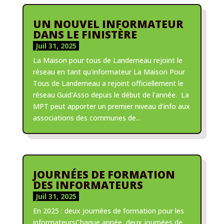
UN NOUVEL INFORMATEUR
DANS LE FINISTÈRE
Juil 31, 2025
La Maison pour tous de Landerneau rejoint le
réseau en tant qu'informateur La Maison Pour
Tous de Landerneau a rejoint officiellement le
réseau Guid'Asso depuis le début de l'année. La
MPT peut apporter un premier niveau d'info aux
associations des communes de...
JOURNÉES DE FORMATION
DES INFORMATEURS
Juil 31, 2025
En 2025 : deux journées de formation pour les
informateursChaque année, deux journées de