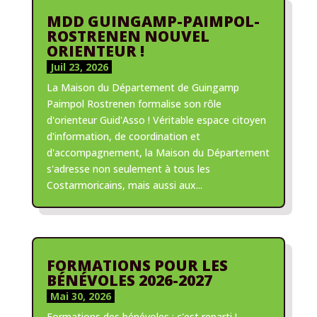
MDD GUINGAMP-PAIMPOL-
ROSTRENEN NOUVEL
ORIENTEUR !
Juil 23, 2026
La Maison du Département de Guingamp
Paimpol Rostrenen formalise son rôle
d'orienteur Guid'Asso ! Véritable espace citoyen
d'information, de coordination et
d'accompagnement, la Maison du Département
s'adresse non seulement à tous les
Costarmoricains, mais aussi aux...
FORMATIONS POUR LES
BÉNÉVOLES 2026-2027
Mai 30, 2026
Formations des bénévoles : c'est reparti !