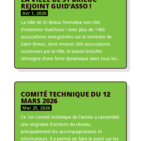
REJOINT GUID’ASSO !
Avr 1, 2026
La Ville de St-Brieuc formalise son rôle
d'orienteur Guid'Asso ! Avec plus de 1400
associations enregistrées sur le territoire de
Saint-Brieuc, dont environ 300 associations
soutenues par la Ville, le bassin briochin
témoigne d'une forte dynamique dans tous les...
COMITÉ TECHNIQUE DU 12
MARS 2026
Mar 25, 2026
Ce 1er comité technique de l’année a rassemblé
une vingtaine d'acteurs du réseau,
principalement les accompagnateurs et
informateurs. Il a permis de faire le point sur les