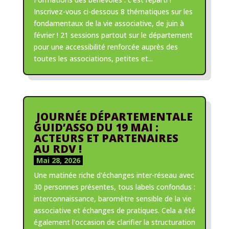
Inscrivez-vous ci-dessous 8 thématiques sur les
fondamentaux de la vie associative, de juin à
février ! 21 sessions partout sur le département
pour une accessibilité renforcée auprès des
toutes les associations, petites et...
JOURNÉE DÉPARTEMENTALE
GUID’ASSO DU 19 MAI :
ACTEURS ET PARTENAIRES
AU RDV !
Mai 28, 2026
Une matinée riche d'échanges inter-réseau avec
30 personnes présentes, tous labels confondus :
interconnaissance, baromètre sensible de la vie
associative et échanges de pratiques. Cela a été
également l'occasion de clarifier la structuration