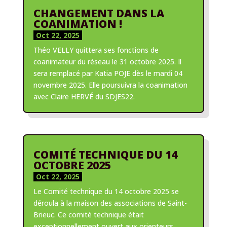
CHANGEMENT DANS LA
COANIMATION !
Oct 22, 2025
Théo VELLY quittera ses fonctions de
coanimateur du réseau le 31 octobre 2025. Il
sera remplacé par Katia POJE dès le mardi 04
novembre 2025. Elle poursuivra la coanimation
avec Claire HERVÉ du SDJES22.
COMITÉ TECHNIQUE DU 14
OCTOBRE 2025
Oct 22, 2025
Le Comité technique du 14 octobre 2025 se
déroula à la maison des associations de Saint-
Brieuc. Ce comité technique était
exceptionnellement ouvert aux orienteurs